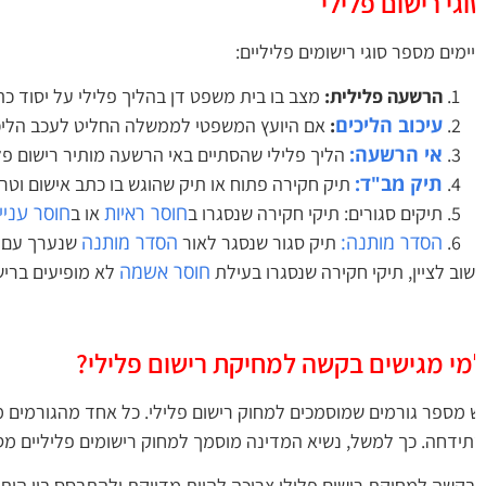
גי רישום פלילי
ימים מספר סוגי רישומים פליליים:
הרשעה פלילית:
מצב בו בית משפט דן בהליך פלילי על יסוד כתב
עיכוב הליכים
:
אם היועץ המשפטי לממשלה החליט לעכב הליכים 
אי הרשעה:
הליך פלילי שהסתיים באי הרשעה מותיר רישום פליל
תיק מב"ד:
תיק חקירה פתוח או תיק שהוגש בו כתב אישום וטרם ה
חוסר ראיות
חוסר עניין 
תיקים סגורים: תיקי חקירה שנסגרו ב
או ב
הסדר מותנה:
הסדר מותנה
תיק סגור שנסגר לאור
שנערך עם הח
חוסר אשמה
וב לציין, תיקי חקירה שנסגרו בעילת
לא מופיעים ברישום
מי מגישים בקשה למחיקת רישום פלילי?
 מספר גורמים שמוסמכים למחוק רישום פלילי. כל אחד מהגורמים מ
ידחה. כך למשל, נשיא המדינה מוסמך למחוק רישומים פליליים מס
קשה למחיקת רישום פלילי צריכה להיות מדויקת ולהתבסס בין היתר