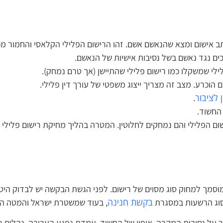
 אישום ומצא שהנאשם אשם. זהו הרישום הפלילי הקלאסי והחמור מכו
נגד נאשם בשל נסיבות אישיות של הנאשם.
י שמשקלו כמו רישום פלילי שהתיישן (אך טרם נמחק).
וכרע. מצב זה מצריך ייצוג משפטי של עורך דין פלילי.
לציבור
.
שוד.
 הפלילי והם נמחקים לחלוטין. המטרה בהליך מחיקת רישום פלילי ה
וסמך למחוק סוג מסוים של רישום. לפני הגשת הבקשה יש לבדוק הי
בקשת חנינה
וג הרשעות במסגרת
, בעוד שמשטרת ישראל והמטה האר
 על נסיבות המקרה, אופיו של החשוד, עמדת נפגע העבירה, נהלים פ