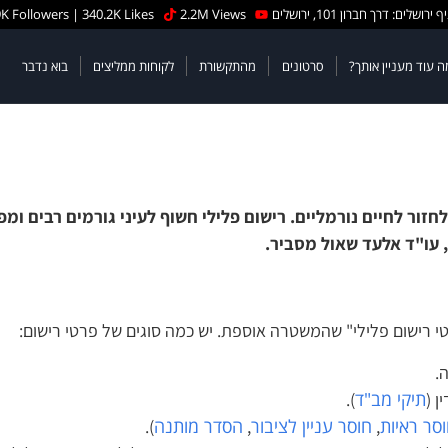
ושלים: דרך חברון 101, ירושלים
2.2M Views
29K Followers | 340.2K Likes
עוד מעניין אותך?
סרטונים
מהתקשורת
לקוחות ממליצים
בוא נדבר
 לחיים נורמליים. רישום פלילי חשוף לעיני גורמים רבים ומפר
עו"ד אלעד שאול מסביר.
רישום פלילי" שהמשטרה אוספת. יש כמה סוגים של פרטי רישום:
תיקי מב"ד
(
).
ר ראיות
חוסר עניין לציבור
הסדר מותנה
).
,
,