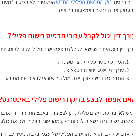
חוק המרשם הפלילי החדש
ום כניסת
המשטרה לא תמסור "תעודת יוש
עתיק את המרשם באמצעות דף ועט.
רך דין יכול לקבל עבורי תדפיס רישום פלילי?
רך דין הוא היחיד שרשאי לקבל תדפיס רישום פלילי עבור לקוח. החריג קבוע בסעיף 4(ד) לחוק החדש
המידע יימסר על ידי קצין משטרה.
עורך דין ייציג ייפוי כוח ספציפי.
התדפיס נדרש לצורך ייצוג מול גוף שזכאי לראות את המידע.
אם אפשר לבצע בדיקת רישום פלילי באינטרנט?
מש
לא
. בדיקת רישום פלילי ניתן לבצע רק באמצעות עורך דין או בה
לכם. רשות זרה רשאית לראות חלק מהרישום הפלילי ולא את כולו. כדי
 אדם יכול לבדוק את הרישום הפלילי של עצמו בלבד. ניסיון לברר רי