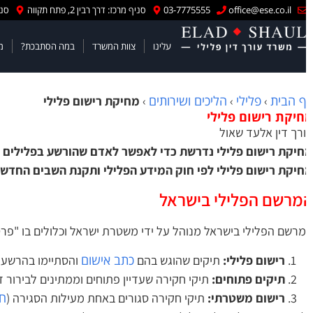
office@ese.co.il
03-7775555
סניף מרכז: דרך רבין 2, פתח תקווה
סניף יר
עלינו
צוות המשרד
במה הסתבכת?
מה 
 הבית
פלילי
הליכים ושירותים
›
›
›
מחיקת רישום פלילי
יקת רישום פלילי
רך דין אלעד שאול
יקת רישום פלילי נדרשת כדי לאפשר לאדם שהורשע בפלילים לחזור
יקת רישום פלילי לפי חוק המידע הפלילי ותקנת השבים החדש, 
מרשם הפלילי בישראל
רשם הפלילי בישראל מנוהל על ידי משטרת ישראל וכלולים בו "פרטי 
כתב אישום
רישום פלילי:
תיקים שהוגש בהם
והסתיימו בהרשעה.
תיקים פתוחים:
תיקי חקירה שעדיין פתוחים וממתינים לבירור דין 
חוס
רישום משטרתי:
תיקי חקירה סגורים באחת מעילות הסגירה (