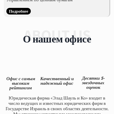
Подробнее
ABOUT US
О нашем офисе
Десятки 5-
Офис с самым
Качественный и
звездочных
высоким
надежный офис
оценок
рейтингом
Юридическая фирма «Элад Шауль и Ко» входит в
число ведущих и известных юридических фирм в
Государстве Израиль в своих областях деятельности.
Мы отмечены известными международными