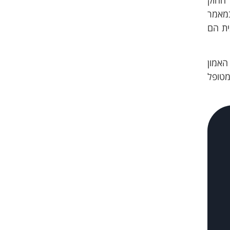
במאמר
ית הם
האמון
מטופל