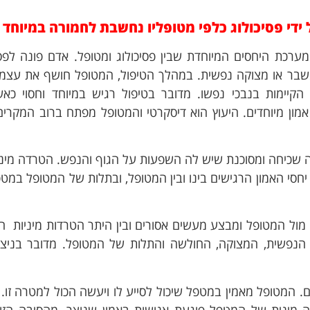
די פסיכולוג כלפי מטופליו נחשבת לחמורה במיוחד
?
ערכת היחסים המיוחדת שבין פסיכולוג ומטופל. אדם פונה לפסי
 משבר או מצוקה נפשית. במהלך הטיפול, המטופל חושף את עצמו
קיימות בנבכי נפשו. מדובר בטיפול רגיש במיוחד וחסוי כאש
 אמון מיוחדים. היעוץ הוא דיסקרטי והמטופל מפתח ברוב המקרי
ה שכיחה ומסוכנת שיש לה השפעות על הגוף והנפש. הטרדה מינ
סי האמון הרגישים בינו ובין המטופל, ובתלות של המטופל במטפ
ל המטופל ומבצע מעשים אסורים ובין היתר הטרדות מיניות ה
הנפשית, המצוקה, החולשה והתלות של המטופל. מדובר בניצול
דים. המטופל מאמין במטפל שיכול לסייע לו ויעשה הכול למטרה זו. 
ה מינית של המטפל פוגעת אנושות באמון שנוצר. מהסיבה הזו