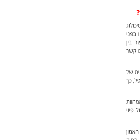
כולוג
 בפני
ר בין
ם קשר
ית של
ל, כך
מהוות
 פיזי
האמון
 החוק