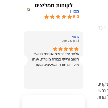
לקוחות ממליצים
מצוין
5.0
ך כדי
חן ב.
3 חודשים ago
Tom R.
3 חודשים ago
רוצה להמלי
זר לי
אלעד עזר לי ולמשפחתי בנושא
אלעד שאול 
יש.
חשוב ורגיש בצורה מעולה, אנחנו
צוות מקצועי
המסור
מוקירים תודה וממליצים מאוד
לרגע.
ך!
ליוו אותי ל
כל שלב ונתנ
התיק בצורה 
e owner:
מקרים
תמיד ונתנו
יקרה, אין
 נפשי
עבורי באמת
התוצאה ה
 מרות
התוצאה הסו
אנשים ישר
בעד עצמה. 