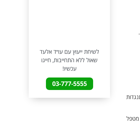
אלעד והצו
.
לשיחת ייעוץ עם עו״ד אלעד
שאול ללא התחייבות, חייגו
עכשיו!
03-777-5555
נגדות
 מטפל