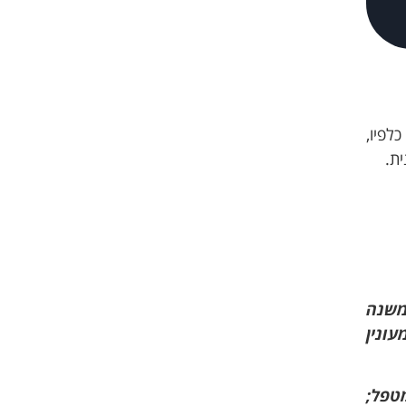
לפיו,
ית.
סקאות המשנה
ונין
מטפל;