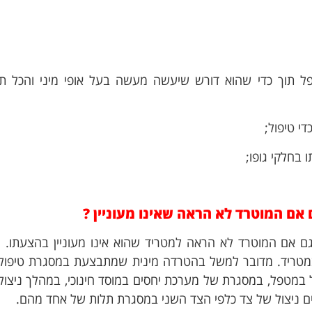
ל תוך כדי שהוא דורש שיעשה מעשה בעל אופי מיני והכל תו
יהונתן ח.
2 שבועות ago
י טיפול;
 בחלקי גופו;
עורך דין פלילי תותח שע
במקרה מאוד מורכב ורג
תודה רבה על הטיפול 
והזמינות לאורך כל הדר
אם המוטרד לא הראה שאינו מעוניין
?
ם אם המוטרד לא הראה למטריד שהוא אינו מעוניין בהצעתו. 
 במטריד. מדובר למשל בהטרדה מינית שמתבצעת במסגרת טיפול
ופל במטפל, במסגרת של מערכת יחסים במוסד חינוכי, במהלך ניצול
קיים ניצול של צד כלפי הצד השני במסגרת תלות של אחד מהם.