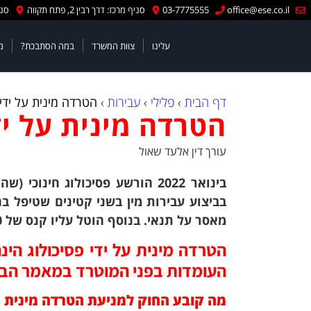
office@ese.co.il
03-7775555
סניף מרכז: דרך רבין 2, פתח תקווה
סניף
עלינו
צוות המשרד
במה הסתבכת?
מ
דף הבית
›
פלילי
›
עבירות
›
הטרדה מינית על ידי 
הטרדה מינית על יד
עורך דין אלעד שאול
בינואר 2022 הורשע פסיכולוג חינ
מאסר על תנאי. בנוסף הוטל עליו קנס של 200,000 ש"ח פיצוי.
הטרדה מינית על ידי פסיכולוג הינ
העומדות בפני המוטרד במאמר הב
מה קובע החוק למניעת הטרדה מינית תשנ"