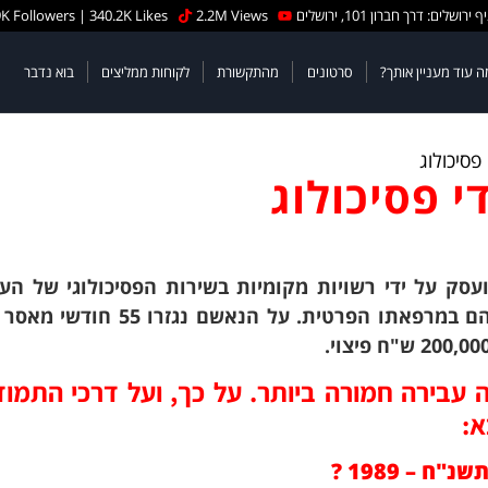
 ירושלים: דרך חברון 101, ירושלים
2.2M Views
K Followers | 340.2K Likes
ה עוד מעניין אותך?
סרטונים
מהתקשורת
לקוחות ממליצים
בוא נדבר
פסיכולוג
י פסיכולוג
וכי (שהועסק על ידי רשויות מקומיות בשירות הפסיכולוגי של העי
בביצוע עבירות מין בשני קטינים שטיפל בהם במרפאתו הפרטית. על הנאשם
ה עבירה חמורה ביותר. על כך, ועל דרכי התמו
א:
ח – 1989
?