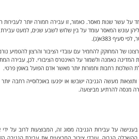
מד על עשר שנות מאסר. כאמור, זו עבירה חמורה יותר לעבירות ה
עליהן עונש המאסר עומד על בין שלוש לשבע שנים, למעט עבירת 
עיף 383א(ג).
ונו של המחוקק להחמיר עם עובדי הציבור והרצון להטמיע נור
ת המדינה נאמנה ולשמור על האינטרס הציבורי. לכן, עבירה המ
לת השלכות רחבות וחמורות יותר מאשר אדם הפועל באופן פרטי.
 ותוצאות מעשה הגניבה ישבשו או יפגעו באוכלוסייה רחבה יותר
רה מנסה להרתיע מביצועה.
ענישה על עבירות הגניבה מסוג זה, המבוצעות לרוב על ידי 
 ההשכלה הגבוה. עובדי ציבור המבצעים את עבירת הגניבה הזו