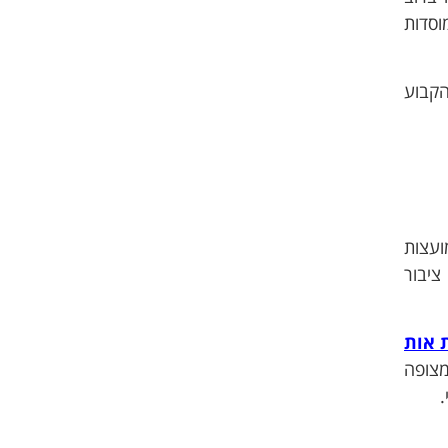
סדות
הקבוע
ועצות
ציבור
 אות
מצופה