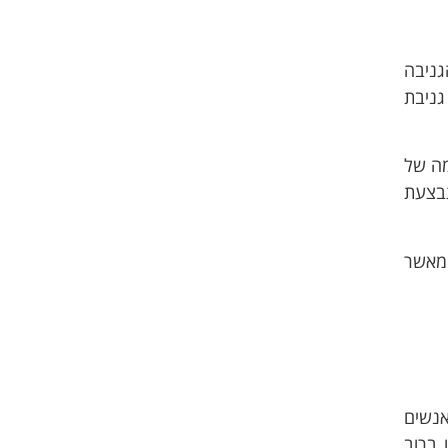
גניבה
גניבת
מה של
תבצעת
 מאשר
אנשים
 ברוב