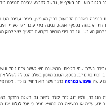
דבר הגנוב הוא יותר מאלף ₪, נחשב למבצע עבירת הגניבה בידי
 הגניבה האחרות הקבועות בחוק העונשין, ביניהן עבירת הגניב
העונשין, גניבה בידי מנהל הקבועה בסעיף 392 לחוק העונשין וגניב
 383 לחוק העונשין כעבירה בעלת שתי חלופות: הראשונה היא כאשר אדם נוטל ונו
ו זכות בתום לב. בנוסף, הגונב מתכוון בשלב הנטילה לשלול את
דם עושה
שימוש במרמה
בדבר אשר הוא מחזיק בו כדין, מכוח פיקד
בי עבירת הגניבה, ולפיו "נטילה" יכולה להיות גם השגת החזקה בא
 ידע עליה או במציאה בה המוצא מניח כי יוכל לגלות את ה