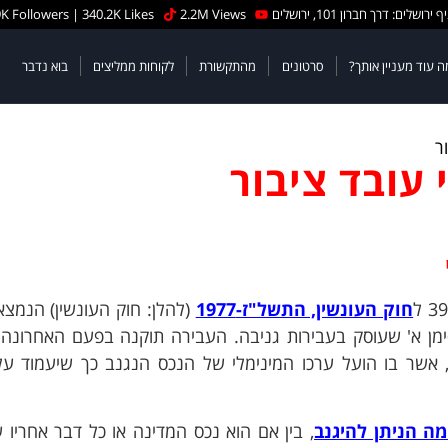
 ירושלים: דרך חברון 101, ירושלים
2.2M Views
K Followers | 340.2K Likes
ה עוד מעניין אותך?
סרטונים
מהתקשורת
לקוחות ממליצים
בוא נדבר
ר
 עובד ציבור
חוק העונשין, התשל"ז-1977
(להלן: חוק העונשין) הנמצ
ימן א' שעוסק בעבירות גניבה. העבירה תוקנה בפעם האחרונה
תיקון מספר 23 לחוק העונשין, בשנת 1988, אשר בו הועל ערכו המינימלי של הנכס הנגנב כך שיעמו
מה הניתן להיגנב
, בין אם הוא נכס המדינה או כל דבר אחריו 