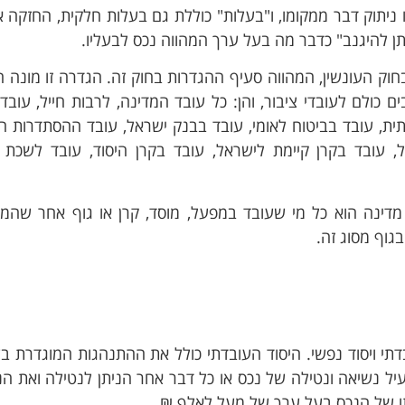
יתוק דבר ממקומו, ו"בעלות" כוללת גם בעלות חלקית, החזקה או
ן להיגנב" כדבר מה בעל ערך המהווה נכס לבעליו.
"עובדת הציבור" נמצאת בסעיף 34כד בחוק העונשין, המהווה סעיף ההגדרות בחוק זה. הגדרה זו מונ
כולם לעובדי ציבור, והן: כל עובד המדינה, לרבות חייל, עובד
ית, עובד בביטוח לאומי, עובד בבנק ישראל, עובד ההסתדרות הצ
יהונתן ח.
Tom R.
, עובד בקרן קיימת לישראל, עובד בקרן היסוד, עובד לשכת 
2 שבועות ago
3 חודשים ago
עורך דין פלילי תותח שעזר לי
אלעד עזר לי ולמשפחתי
 מדינה הוא כל מי שעובד במפעל, מוסד, קרן או גוף אחר שה
במקרה מאוד מורכב ורגיש.
חשוב ורגיש בצורה מעול
גוף מסוג זה.
תודה רבה על הטיפול המסור
מוקירים תודה וממליצי
והזמינות לאורך כל הדרך!
בדתי ויסוד נפשי. היסוד העובדתי כולל את ההתנהגות המוגדרת ב
ונשין, כאמור לעיל נשיאה ונטילה של נכס או כל דבר אחר הניתן לנטילה ואת ה
ותו של הנכס בעל ערך של מעל לאלף ₪.