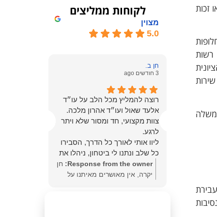
 זכות
לקוחות ממליצים
מצוין
5.0
ה חלופות
 רשות
יונית
חן ב.
אילן ב.
3 חודשים ago
3 חודשים ago
שירות
רוצה להמליץ מכל הלב על עו״ד
ניהול התיק 
 בנושא
אלעד שאול ועו״ד אהרון מלכה.
ביסודיות, 
ממשלה
ה, אנחנו
צוות מקצועי, חד ומסור שלא ויתר
ויכולת מרש
ם מאוד
לרגע.
מורכבות מ
ליוו אותי לאורך כל הדרך, הסבירו
בנחישות, ב
כל שלב ונתנו לי ביטחון, ניהלו את
ובמקצועיות
התיק בצורה מדויקת, היו זמינים
שמירה על 
Response from the owner:
חן
from the
תמיד ונתנו תחושה שיש מי שנלחם
שקיפות מלא
יקרה, אין מאושרים מאיתנו על
owner:
א
עבורי באמת.
התוצאה אלי
התוצאה הצודקת והמתבקשת!
שמחתי עם
עבירת
התוצאה הסופית – זיכוי – מדברת
ההליך הפליל
אנשים ישרי דרך אתם.
המרגשת ע
נסיבות
בעד עצמה. תודה ענקית!
משמעותית ב
האמנו בך 
מבחינה איש