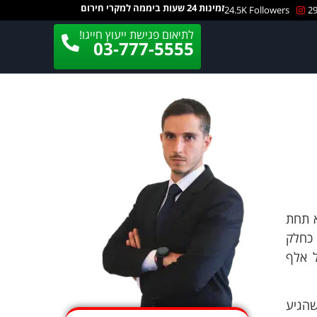
זמינות 24 שעות ביממה למקרי חירום
24.5K Followers
29
לתיאום פגישת ייעוץ חייגו!
03-777-5555
א תחת
 כחלק
ד על אלף
שהגיע