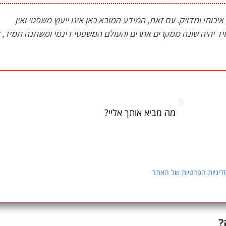
כותי ומדויק. עם זאת, המידע המובא כאן אינו ייעוץ משפטי ואין
 יהיה שונה ממקרים אחרים והעולם המשפטי דינמי ומשתנה תמיד, ל
י בנושא עבירת הגניבה בידי עובד ציבור?
פרטים ונשוב אליכם במהרה:
י ייאספו, יוחזקו ויעובדו במאגר מידע בהתאם להוראות חוק הגנת הפרטיות,
דיניות הפרטיות של האתר
. ידוע לי כי מסירת המידע נעשית מרצוני החופשי, וכי
?