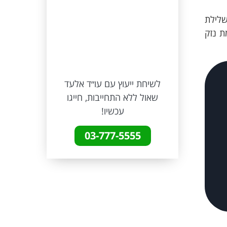
אלעד והצוות
הדרך וגאי
עתידית, ואי
להיות לך 
שלילת
ישיר של עב
ת נזק
והמסורה.
אלעד וצו
לשיחת ייעוץ עם עו״ד אלעד
שאול ללא התחייבות, חייגו
עכשיו!
03-777-5555