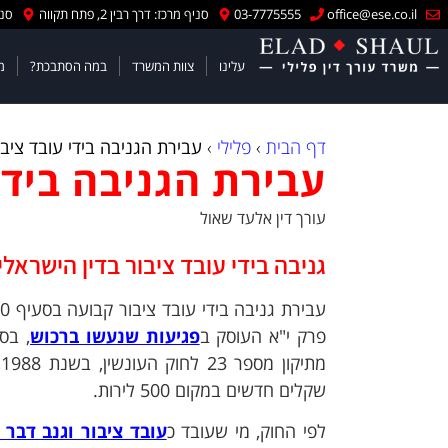
office@ese.co.il
03-7775555
סניף מרכז: דרך רבין 2, פתח תקווה
סניף
עלינו
צוות המשרד
במה הסתבכת?
מ
דף הבית
›
פלילי
›
עבירת הגניבה בידי עובד ציבו
עבירת הגניבה בידי
עורך דין אלעד שאול
גניבה בידי עובד ציבור בדין הישראלי
עבירת גניבה בידי עובד ציבור קבועה בסעיף 390 ל
פרק י"א העוסק ב
פגיעות שנעשו ברכוש
, בס
מ
שקלים חדשים במקום 500 לירות.
לפי החוק, מי שעובד כ
עובד ציבור וגנב דבר 