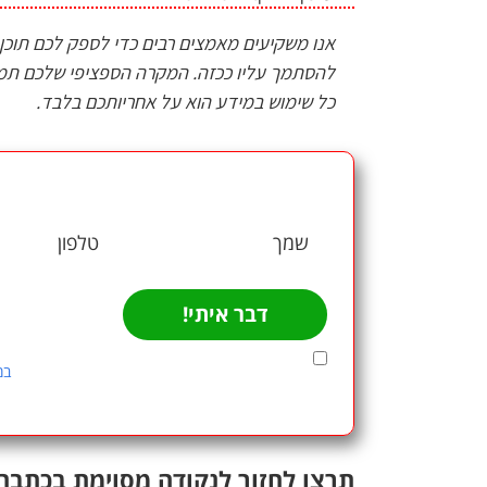
אנו משקיעים מאמצים רבים כדי לספק לכם תוכן אי
להסתמך עליו ככזה. המקרה הספציפי שלכם תמיד
כל שימוש במידע הוא על אחריותכם בלבד.
זקוקים לייעוץ איש
השאירו 
דבר איתי!
אני מאשר/ת כי ידוע לי ומוסכם עלי כי הפרטים שמסרת
התשמ"א–1981 (כולל תיקון 13), ולמטרות המפורטות
במ
עומדות לי הזכויות המוקנות לי לפי החוק.
תרצו לחזור לנקודה מסוימת בכתבה