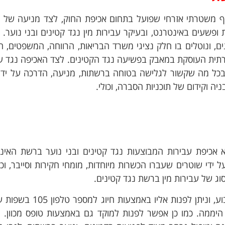
ף משטרתי אזרחי שפועל בתחום אכיפת החוק, לצד מניעה של 
ופשעים באינטרנט, ובעיקר עבירות מין נגד קטינים ובני נוער.
ף לביטחון פנים, ונוטלים בו חלק נציגי משרד הבריאות, הרווחה, המשפטים, ה
 מוקד לאומי 105 ויחידה משטרתית העוסקת במאבק בפשיעה נגד הקטינים. לצד האכיפה נגד 
כל מה שקשור לגלישה בטוחה ברשתות, מניעה, הדרכה על ידי
יה וקידום של תוכניות הסברה, וכולי.
של מוקד 105 (הכפוף ללהב 433) היא אכיפת עבירות המבוצעות נגד קטינים ובני נוער ברשת ה
 ידי שוטרים שעברו הכשרות מיוחדות, מומחי חקירות וסייבר, וכן 
ג של עבירות מין ברשת נגד קטינים.
מוקד 105 פועל 24 שעות במשך כל ימות השבוע, וניתן לפנות אליו ב
היממה. כמו כן אפשר לפנות למוקד גם באמצעות טופס מכוון.
ה