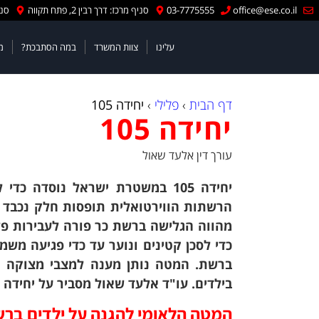
office@ese.co.il
03-7775555
סניף מרכז: דרך רבין 2, פתח תקווה
סניף
עלינו
צוות המשרד
במה הסתבכת?
מ
דף הבית
›
פלילי
›
יחידה 105
יחידה 105
עורך דין אלעד שאול
יחידה 105 במשטרת ישראל נוסדה
הרשתות הווירטואלית תופסות חלק נכבד בכ
מהווה הגלישה ברשת כר פורה לעבירות פליל
כדי לסכן קטינים ונוער עד כדי פגיעה משמ
ברשת. המטה נותן מענה למצבי מצוקה וני
בילדים. עו"ד אלעד שאול מסביר על יחידה 105.
המטה הלאומי להגנה על ילדים בר