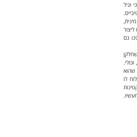
 וגיל
ביים.
ינית,
כאילו ליצור
נו גם
ינות, שחלקן
כולי.
 כדי שהוא
וח לו
טינות
עשיו.