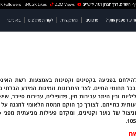
 ירושלים: דרך חברון 101, ירושלים
2.2M Views
K Followers | 340.2K Likes
ה עוד מעניין אותך?
סרטונים
מהתקשורת
לקוחות ממליצים
בוא נדבר
 כדי להילחם בפגיעה בקטינים וקטינות באמצעות רשת האינ
ל תחומי החיים. לצד היתרונות וזמינות המידע הבלתי מו
יות ובין היתר עבירות מין, פדופיליה, עבירות סייבר, שי
עותית בחייהם.
לצורך כך הוקם המטה הלאומי להגנה על י
צול של נוער וקטינים, ומקדם פעילות מניעתית מפני פ
שת