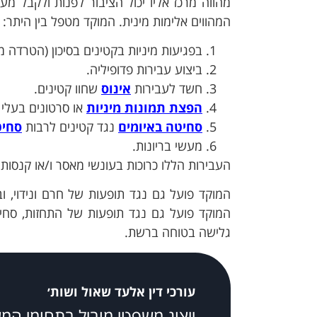
מהווה מרכז אליו יכול הציבור לפנות ולקבל מ
המהווים אלימות מינית. המוקד מטפל בין היתר:
בפגיעות מיניות בקטינים בסיכון (הטרדה מ
ביצוע עבירות פדופיליה.
חשד לעבירות
אינוס
שחוו קטינים.
הפצת תמונות מיניות
או סרטונים בעלי
סחיטה באיומים
נגד קטינים לרבות
סחיט
מעשי בריונות.
העבירות הללו כרוכות בעונשי מאסר ו/או קנסות.
המוקד פועל גם נגד תופעות של חרם ונידוי, 
המוקד פועל גם נגד תופעות של התחזות, סחיט
גלישה בטוחה ברשת.
עורכי דין אלעד שאול ושות׳
ייצוג משפטי מוביל בתחומי המ