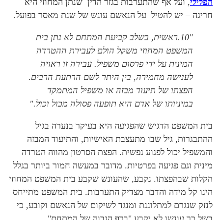
הפלילי
, ועל אף שהתערבות בגזר הדין שנתן המחוזי היא
חריגה – יש להטיל על הנאשם עונש של שנת מאסר בפועל.
"10.ראשית, בשלב קביעת המתחם לא נתן בית
המשפט המחוזי משקל הולם לעבירת ההטרדה
המינית על ידי פרסום משפיל. עבירה זו ראויה
לענישה מחמירה, בין היתר לשם הרתעת הרבים.
הפצתו של תיעוד מבזה או משפיל המתמקד
במיניותו של אדם היא תופעה פסולה מכול וכול
.
"
בית המשפט הדגיש שהפגיעה היא בעיקר בנערה בגיל
ההתבגרות, גיל שבו מתעצבת האישיות, והתיעוד המבזה
והמשפיל יכול לפגוע נפשית. הפצת הסרטון מהווה הטרדה
מינית וגם פגיעה בפרטיות. מדובר במעשה חמור ביותר בגלל
הקלות שבהפצתו. נקבע, שהעונש שקבע בית המשפט המחוזי
הינו קל מידה והדבר מצדיק התערבות. בית המשפט מתייחס
לנזק שנגרם למתלוננת ומנגד לשיקום של הנאשם וקובע, כי
בשל כך עונשו לא יקבע "ברף הגבוה של המתחם".