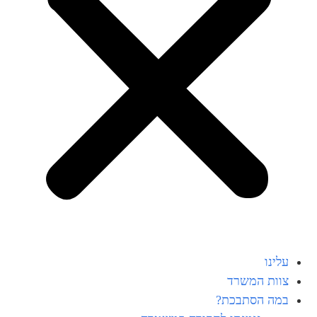
עלינו
צוות המשרד
במה הסתבכת?