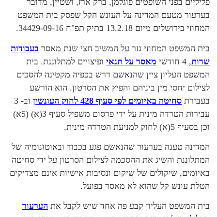
פליליים בפני השופטים פוגלמן, ברק ארז, ושטיין, מדובר
בערעור מטעם המדינה על העונש הקל שפסק בית המשפט
המחוזי בירושלים מיום 13.2.18 בתיק תפ"ח 34429-09-16.
בית המשפט המחוזי גזר על המשיב חצי שנת מאסר
בעבודות
שרות
, 4 חודשי
מאסר על תנאי
ופיצויים למתלוננת. בית
המשפט העליון ציין שהנאשם דרש בכפיה מקטינה להסכים
לצילום יחסי מין ביניהם והפיץ את הסרטון. הוא הורשע
בעבירת
סחיטה באיומים לפי סעיף 428 לחוק העונשין
וב- 3
עבירות הטרדה מינית על ידי פרסום משפיל סעיף 3(א) (5א)
וכן בסעיף 5(א) לחוק למניעת הטרדה מינית.
המדינה טענה בערעור שהנאשם פגע בכבוד ובאוטונומיה של
המתלוננת והשיג את ההסכמה לצילום הסרטון על ידי סחיטה
באיומים, שיקולים של שיקום ונסיבות אישיות אינם מצדיקים
הטלת עונש קל שהוא לא מאסר בפועל.
בית המשפט העליון קבע פה אחד שיש לקבל את
הערעור