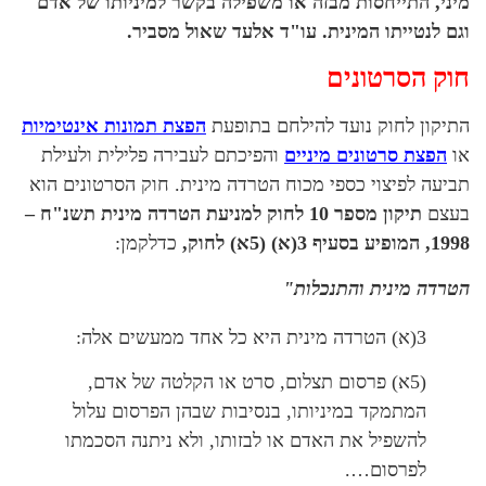
מיני, התייחסות מבזה או משפילה בקשר למיניותו של אדם
וגם לנטייתו המינית. עו"ד אלעד שאול מסביר.
חוק הסרטונים
התיקון לחוק נועד להילחם בתופעת
הפצת תמונות אינטימיות
או
הפצת סרטונים מיניים
והפיכתם לעבירה פלילית ולעילת
תביעה לפיצוי כספי מכוח הטרדה מינית. חוק הסרטונים הוא
בעצם
תיקון מספר 10 לחוק למניעת הטרדה מינית תשנ"ח –
1998, המופיע בסעיף 3(א) (5א) לחוק,
כדלקמן:
הטרדה מינית והתנכלות
"
3(א) הטרדה מינית היא כל אחד ממעשים אלה:
(5א) פרסום תצלום, סרט או הקלטה של אדם,
המתמקד במיניותו, בנסיבות שבהן הפרסום עלול
להשפיל את האדם או לבזותו, ולא ניתנה הסכמתו
לפרסום….