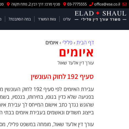
office@ese.co.il
03-7775555
סניף מרכז: דרך רבין 2, פתח תקווה
סניף
עלינו
צוות המשרד
במה הסתבכת?
מ
דף הבית
›
פלילי
›
איומים
איומים
עורך דין אלעד שאול
סעיף 192 לחוק העונשין
עבירת האיומים לפי סע
בפגיעה שלא כדין בגופו, בחירותו, בנכסיו, בש
שהוגש נגדך כתב אישום המייחס לך עבירת איומי
בייצוג חשודים ונאשמים בעבירת איומים בבתי 
עורך דין אלעד שאול, מומחה במשפט פלילי, מס