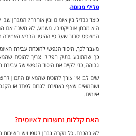
פלילי מנוסה
.
כיצד נבדיל בין איומים ובין אזהרה? המבחן שב
הוא מבחן אובייקטיבי. משמע, לא משנה אם המא
המשפט יסבור שעל פי ההיגיון הבריא האמירה מה
מעבר לכך, היסוד הנפשי להוכחת עבירת האיומים 
כך שהתובע בתיק הפלילי צריך להוכיח שהמאי
גבוהה, כדי לקיים את היסוד הנפשי של עבירת הא
שים לב! אין צורך להוכיח שהמאיים התכוון להו
ושהמאיים שאף באמירתו לגרום לפחד או הקנטה
איומים.
האם קללות נחשבות לאיומים?
לא בהכרח. כל מקרה נבחן לגופו ויש חשיבות 