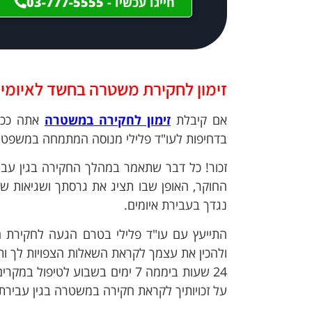
חייגו עכשיו -
03-777-5555
זימון לחקירת משטרה בחשד לאיומי
אם קיבלת
זימון לחקירה במשטרה
אתה ככל
בדחיפות לעו"ד פלילי מנוסה המתמחה במשפט הפ
זכור! כל דבר שתאמר במהלך החקירה בגין עבי
החוקר, האופן שבו תציג את גרסתך ושגיאות 
נגדך בעבירת איומים.
התייעץ עם עו"ד פלילי בטרם הגעה לחקירת ה
ולהכין את עצמך לקראת השאלות הצפויות לך ותרג
24 שעות ביממה 7 ימים בשבוע לטיפול במקרים דחופים. זומנת לחקירה? חייג לעו"ד פלילי
על זכויותיך לקראת חקירה במשטרה בגין עבירת 