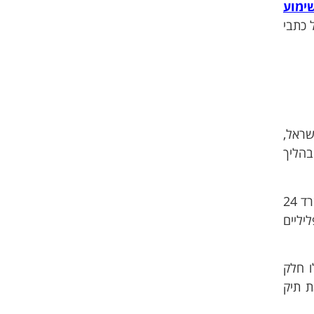
ימוע
 כתבי
שראל,
בהליך
במשרדנו עורכי דין פליליים מנוסים המוכנים להעניק יעוץ משפטי וטיפול מן השורה הראשונה לקהל לקוחות המשרד 24
ליליים
ו חלק
ת תיק