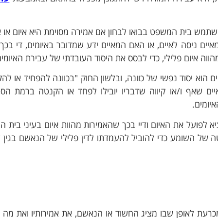
ו ישתמש בית המשפט בבואו לבחון אם אמירה מסוימת היא איום או 
יים ניסה לאיים, או האם המאיים ידע שמדובר באיומים, די בכך
ווה איום פלילי, כדי לבסס את היסוד העובדתי של עבירת האיומים
יהונתן ח.
Tom R.
הוא יסוד נפשי של כוונה, ובלשון החוק "בכוונה להפחיד או להקנ
2 שבועות ago
3 חודשים ago
ים שאף ו/או קיווה שדבריו יובילו לפחד או הקנטה ברמת הס
יומים.
עורך דין פלילי תותח שעזר לי
אלעד עזר לי ולמשפחתי
במקרה מאוד מורכב ורגיש.
חשוב ורגיש בצורה מעול
ציא לפועל את האיום ודיי בכך שהאמירות מהוות איום בעיני בית 
תודה רבה על הטיפול המסור
מוקירים תודה וממליצי
 של השומע כדי להוביל להעמדתו לדין פלילי של הנאשם בגין 
והזמינות לאורך כל הדרך!
מכרעת לאופן שבו מציג החשוד או הנאשם, את אמירותיו ואת מה