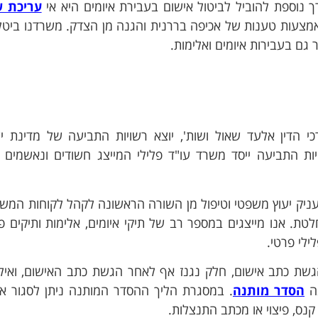
 נוספת להוביל לביטול אישום בעבירת איומים היא אי
עריכת ש
אמצעות טענות של אכיפה בררנית והגנה מן הצדק. משרדנו ביטל
ר גם בעבירות איומים ואלימות.
כי הדין אלעד שאול ושות', יוצא רשויות התביעה של מדינת י
ות התביעה ייסד משרד עו"ד פלילי המייצג חשודים ונאשמים 
טיות מוחלטת. אנו מייצגים במספר רב של תיקי איומים, אלימות ותיקים פ
ילי פרטי.
הגשת כתב אישום, חלק נגנז אף לאחר הגשת כתב האישום, ואיל
נה
הסדר מותנה
. במסגרת הליך ההסדר המותנה ניתן לסגור א
קנס, פיצוי או מכתב התנצלות.