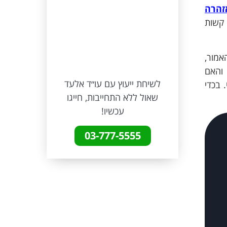
אלעד והצוות
הדרך וגאי
זהרה
עתידית, ואי
להיות לך 
 קשות
ישיר של עב
והמסורה.
אלעד וצו
אמור,
 והאם
לשיחת ייעוץ עם עו״ד אלעד
 בכדי
שאול ללא התחייבות, חייגו
עכשיו!
03-777-5555