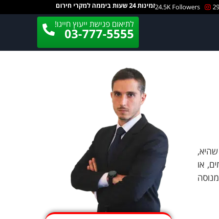
זמינות 24 שעות ביממה למקרי חירום
24.5K Followers
29
לתיאום פגישת ייעוץ חייגו!
03-777-5555
ך שהיא,
ם, או
מנוסה