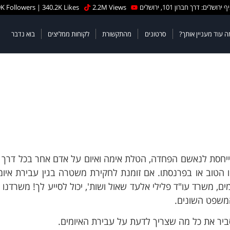
 ירושלים: דרך חברון 101, ירושלים
2.2M Views
K Followers | 340.2K Likes
ה עוד מעניין אותך?
סרטונים
מהתקשורת
לקוחות ממליצים
בוא נדבר
יף 192 לחוק העונשין מייחסת לנאשם הפחדה, הטלת אימה ואיום על אדם אחר בכל דר
מו הטוב או בפרנסתו. אם זומנת לחקירת משטרה בגין עבירת איומי
ם, משרד עו"ד פלילי אלעד שאול ושות', יכול לסייע לך! משרדנו 
המשפט השונים.
ביר את כל מה שצריך לדעת על עבירת האיומים.