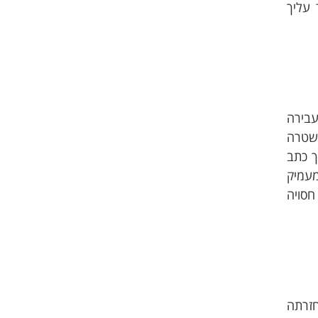
 עליך
עבירה
משטרה
ך כתב
מעמיק
חסויה
חזרתה