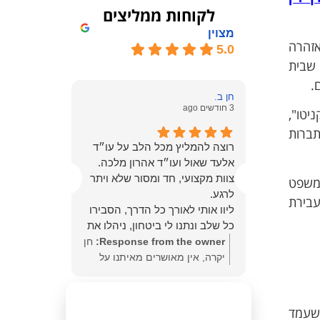
לקוחות ממליצים
מצוין
אזהרה
5.0
 שבית
.
חן ב.
אילן ב.
3 חודשים ago
3 חודשים ago
יטו",
תברות
רוצה להמליץ מכל הלב על עו״ד
ניהול התיק 
 בנושא
אלעד שאול ועו״ד אהרון מלכה.
ביסודיות, 
ה, אנחנו
צוות מקצועי, חד ומסור שלא ויתר
ויכולת מרש
המשפט
ם מאוד
לרגע.
מורכבות מ
עבירת
ליוו אותי לאורך כל הדרך, הסבירו
בנחישות, ב
כל שלב ונתנו לי ביטחון, ניהלו את
ובמקצועיות
התיק בצורה מדויקת, היו זמינים
שמירה על 
Response from the owner:
חן
from the
תמיד ונתנו תחושה שיש מי שנלחם
שקיפות מלא
יקרה, אין מאושרים מאיתנו על
owner:
א
עבורי באמת.
התוצאה אלי
התוצאה הצודקת והמתבקשת!
שמחתי עם
התוצאה הסופית – זיכוי – מדברת
ההליך הפליל
אנשים ישרי דרך אתם.
המרגשת ע
בעד עצמה. תודה ענקית!
משמעותית ב
האמנו בך 
 שעמד
מבחינה איש