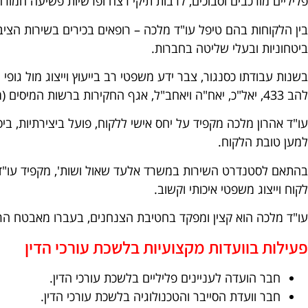
פליליים מורכבים וסבוכים, לרבות תיקי רצח ופרשיות פשיעה חמורה
בין הלקוחות בהם טיפל עו"ד מלכה – רופאים בכירים בשירות הציבורי
ביטחוניות ובעלי שליטה בחברות.
בשנות עבודתו כסנגור, צבר ידע משפטי רב בייעוץ וייצוג מול גופ
להב 433, יאל"כ, יאח"ה ויאחב"ל, אגף החקירות ברשות המיסים (מס הכנסה ומע"מ) וגופי חקירה נוספים.
עו"ד אהרון מלכה מקפיד על יחס אישי ללקוח, פועל ביצירתיות, ב
למען טובת הלקוח.
בהתאם לסטנדרט השירות במשרד אלעד שאול ושות', מקפיד עו"ד
לקוח וייצוג משפטי איכותי וקשוב.
עו"ד מלכה הוא קצין ומפקד בחטיבת הצנחנים, בעברו מאבטח הרמ
פעילות בוועדות מקצועיות בלשכת עורכי הדין
חבר הועדה לעניינים פליליים בלשכת עורכי הדין.
חבר וועדת הסייבר והטכנולוגיה בלשכת עורכי הדין.