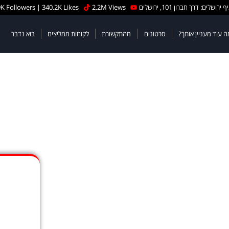
 ירושלים: דרך חברון 101, ירושלים
2.2M Views
K Followers | 340.2K Likes
ה עוד מעניין אותך?
סרטונים
מהתקשורת
לקוחות ממליצים
בוא נדבר
ן מלכה
רוצים
הש