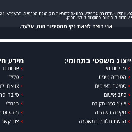
בדו במאגר מידע בהתאם להוראות חוק הגנת הפרטיות, התשמ"א–1981 (כולל תיקון 13), ולמטרות המפורטות
 עומדות לי הזכויות המוקנות לי לפי החוק.
אני רוצה לצאת נקי מהסיפור הזה, אלעד.
ייצוג משפטי בתחומי:
מידע חיו
עבירות מין
אודותינו
הטרדה מינית
פלילי
סחיטה באיומים
צווארון לב
כתב אישום
סייבר ופר
ייעוץ לפני חקירה
מנהלי
חקירה באזהרה
מידע וטיפ
הגשת תלונה במשטרה
צור קשר