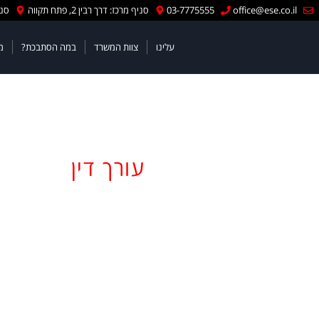
לתוכן
office@ese.co.il
03-7775555
סניף מרכז: דרך רבין 2, פתח תקווה
סניף
עלינו
צוות המשרד
במה הסתבכת?
מ
עו"ד אהרו
עורך דין