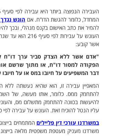
המחדל, כלומר להגשת הדו"ח. אם
הוגש נגדך 
להמיר את כתב האישום בקנס מנהלי, ובכך להימ
אשר קובע:
"אדם אשר ללא הצדק סביר ערך דו"ח לא
הפקודה למסור דו"ח, או מתוך שרשם אותה
דבר המשפיעים על חיובו במס או על חיובו
המאפיין עבירה זו, הוא שהיא נעשתה ללא ה
להתחמק ממס. כלומר, אותו מעשה, של השמטת
להיעשות בכוונה להתחמק מתשלום מס, והעונש 
עליו הנטל להוכיח זאת. העונש על עבירה לפי סעיף 217 לפקודה הוא עד שנתיים מאס
במשרדנו עורכי דין פליילים
המתמחים בייצוג ב
משרדנו מעניק מעטפת משפטית מלאה בייצוג מו