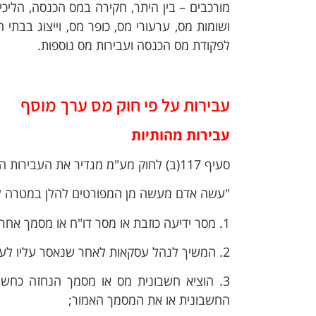
מורכבים – בין היתר, חקירה במס הכנסה, הליכי
לפקודת מס הכנסה ועבירות מס נוספות.
עבירות על פי חוק מס ערך מוסף
עבירות מהותיות
סעיף 117(ב) לחוק מע"מ מגדיר את העבירות המהותיות לפי חוק זה, אשר נעשות בכוונה להתחמק ממס:
"עשה אדם מעשה מן המפורטים להלן במטרה 
1. מסר ידיעה כוזבת או מסר דו"ח או מסמך אחר הכוללים ידיעה כאמור;
2. המשיך לנהל עסקאות לאחר שנאסר עליו לעשות כן או לפני שמילא את התנאים להמשך עיסוקו;
3. הוציא חשבונית מס או מסמך הנחזה כחש
החשבונית או את המסמך האמור;