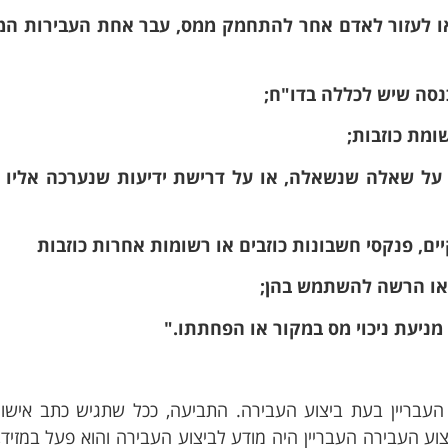
ו לעזור לאדם אחר להתחמק ממס, עבר אחת העבירות המנ
יהונתן ח.
Tom R.
2 שבועות ago
3 חודשים ago
, על שאלה שנשאלה, או על דרישת ידיעות שנערכה אליו ע
עורך דין פלילי תותח שעזר לי
אלעד עזר לי ולמשפחתי
במקרה מאוד מורכב ורגיש.
חשוב ורגיש בצורה מעול
תודה רבה על הטיפול המסור
מוקירים תודה וממליצי
והזמינות לאורך כל הדרך!
ריין בעת ביצוע העבירה. התביעה, ככל שתגיש כתב אישום
וע העבירה העבריין היה מודע לביצוע העבירה והוא פעל במזיד,