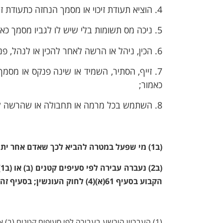
4. הוציא תעודת זיכוי או מסמך הנחזה כתעודת זיכוי, מבלי שהיה רשאי לעשות כן;
5. ניכה מס תשומות בלי שיש לו לגביו מסמך כאמור בסעיף 38;
6. הכין, ניהל או הרשה לאחר להכין או לנהל, פנקסי חשבונות כוזבים או רשומות אחרות כוזבות;
7. זייף, הסתיר, השמיד או שינה פנקס או מ
כאמור;
8. השתמש בכל מרמה או תחבולה או שהרשה לאחר להשתמש בהן או עשה מעשה אחר.
(ב1) מי שפעל במטרה להביא לכך שאדם אחר יתחמק או ישתמט מתשלום מס שאותו אדם חייב בו, דינו – מאסר 5 שנים.
הקבוע בסעיף 61(א)(4) לחוק העונשין; בסעיף זה, "נסיבות מחמירות" – אחת מאלה:
(1) העבריין הורשע בעבירה לפי סעיפים קטנים (ב) או (ב1), וטרם חלפו שלוש שנים מיום הרשעתו בדין;