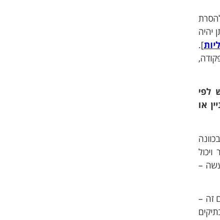
רעת להסרת
 יהיה
יות
].
וא עד שנת מאסר וקנס. עבירה טכנית נוספת היא עבירה לפי סעיף 217 לפקודה,
 לפי
ן או
כוונה
ויכול
עשה –
 זה –
תיקים