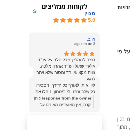
לקוחות ממליצים
ויות
מצוין
5.0
חן ב.
אילן ב.
3 חודשים ago
3 חודשים ago
ל פי
רוצה להמליץ מכל הלב על עו״ד
ניהול התיק 
 בנושא
אלעד שאול ועו״ד אהרון מלכה.
ביסודיות, 
ה, אנחנו
צוות מקצועי, חד ומסור שלא ויתר
ויכולת מרש
ם מאוד
לרגע.
מורכבות מ
ליוו אותי לאורך כל הדרך, הסבירו
בנחישות, ב
כל שלב ונתנו לי ביטחון, ניהלו את
ובמקצועיות
התיק בצורה מדויקת, היו זמינים
שמירה על 
Response from the owner:
חן
from the
תמיד ונתנו תחושה שיש מי שנלחם
שקיפות מלא
יקרה, אין מאושרים מאיתנו על
owner:
א
עבורי באמת.
התוצאה אלי
התוצאה הצודקת והמתבקשת!
שמחתי עם
התוצאה הסופית – זיכוי – מדברת
ההליך הפליל
אנשים ישרי דרך אתם.
המרגשת ע
 בגין
בעד עצמה. תודה ענקית!
משמעותית ב
האמנו בך 
 מתוך
מבחינה איש