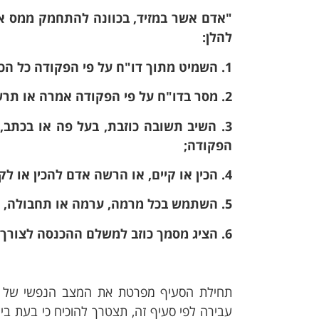
"אדם אשר במזיד, בכוונה להתחמק ממס א
להלן:
1. השמיט מתוך דו"ח על פי הפקודה כל הכנסה שיש לכללה בדו"ח;
2. מסר בדו"ח על פי הפקודה אמרה או תרשומת כוזבות;
3. השיב תשובה כוזבת, בעל פה או בכתב
הפקודה;
4. הכין או קיים, או הרשה אדם להכין או לקיים, פנקסי חשבונות כוזבים או רשומות אחרות כוזבות
5. השתמש בכל מרמה, ערמה או תחבולה, או הרשה להשתמש בהן;
6. הציג מסמך כוזב למשלם ההכנסה לצורך מניעת ניכוי מס במקור או הפחתתו."
תחילת הסעיף מפרטת את המצב הנפשי של העב
עבירה לפי סעיף זה, תצטרך להוכיח כי בעת ביצ