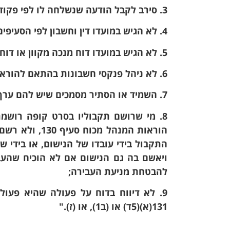
3. סירב לקבל הודעה שנשלחה לו לפי פקודה זו;
4. לא הגיש במועדו דין וחשבון לפי הסעיפים 132 או 133;
5. לא הגיש במועדו דוח מנכה מקוון או דוח מעביד מקוון, לפי הוראות סעיף 166;
6. לא ניהל פנקסי חשבונות בהתאם להוראות המנהל שניתנו על פי סעיף 130(א);
7. השמיד או הסתיר מסמכים שיש להם ערך לענין השומה;
8. מי שרושם תקבוליו בסרט קופה רושמת
הוראות המנהל 
התקבול בידי עובדו של הנישום, או בידי ש
ויאשם בה גם הנישום אם לא הוכיח שהעב
להבטחת מניעת העבירה;
131(א)(5ד) או (ב1), או (ז)."