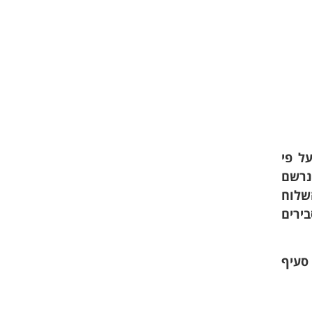
ל פי
א נרשם
השלוח
ירים
בניגוד להוראות סעיף