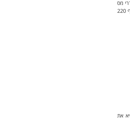
רי מס
ושומות מס, ערעורי מס, כופר מס, וייצוג בבתי המשפט בכתבי אישום בתחום עבירות המס, כגון עבירות לפי סעיף 220
יא את