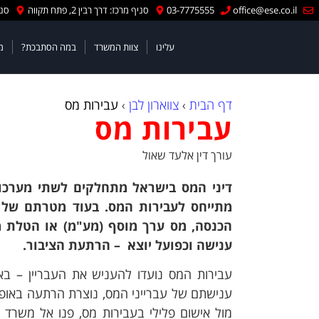
office@ese.co.il
03-7775555
סניף מרכז: דרך רבין 2, פתח תקווה
סניף
עלינו
צוות המשרד
במה הסתבכת?
מ
דף הבית
›
צווארון לבן
›
עבירות מס
עבירות מס
עורך דין אלעד שאול
דיני המס בישראל מתחלקים לשתי מערכות 
מתייחס לעבירות המס. בעוד מטרתם של 
הכנסה, מס ערך מוסף (מע"מ) או הטלת מי
ענישה וכפועל יוצא – הרתעת הציבור.
עבירות המס נועדו להעניש את העבריין – באמ
ענישתם של עברייני המס, נוצרת הרתעה באופן
מול אישום פלילי בעבירות מס, פנו אל משרד