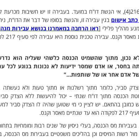
העבירה הנפוצה ביותר היא עבירה לפי סעיף 216(4), אי הגשת דו"ח במועד. בעבירה זו יש חשיבות מכ
כתב אישום
בגין עבירה זו, והגשת בסופו של דבר את הדו"ח, ניתן
נע מהליך פלילי [
ראו הרחבה במאמרנו בנושא עבירות מנהל
העונש על עבירות לפי סעיף 216 ה
 נכון, מתוך שהשמיט הכנסה כלשהי שעליה הוא נדרש
 בחסר, או אדם שמסר ידיעות לא נכונות בנוגע לכל עניי
 של אדם אחר או של שותפות…"
צדק סביר, כלומר מתוך רשלנות או מתוך טעות ולא נעשתה ב
 הכנסה מתוך דו"ח שנתי – יכול להיעשות ללא הצדק סביר 
כמובן בהתאם. יש לציין כי מי שטוען שהיה לו הצדק סביר למ
ר וקנס.
עבירות מס הכנסה, בעלי ניסיון של שנים רבות ומומחיות בתחום
ל רשות המיסים וכן בהליכים משפטיים בעבירות מס הכנסה, ב