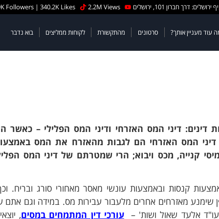
 ירושלים: דרך חברון 101, ירושלים
2.2M Views
K Followers | 340.2K Likes
ה עוד מעניין אותך?
סרטונים
מהתקשורת
לקוחות ממליצים
בוא נדבר
דינים: דיני המס האזרחי ודיני המס הפלילי – כאשר הא
דיני המס האזרחי הם לגבות מהאזרח את המס באמצעו
סי קנייה, מכס ויבוא; הרי שמטרתם של דיני המס הפליל
צעות קנסות ובאמצעות עונשי מאסר מאחורי סורג ובריח. וכך
 שימנע מאזרחים אחרים מלעבור עבירות מס. במידה וגם אתם ע
 עו"ד אלעד שאול ושות' –
עורכי דין המתמחים במסים
, יוצא