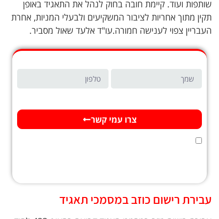
שותפות ועוד. קיימת חובה בחוק לנהל את התאגיד באופן
תקין מתוך אחריות לציבור המשקיעים ולבעלי המניות, אחרת
העבריין צפוי לענישה חמורה.עו"ד אלעד שאול מסביר.
זקוקים לייעוץ?
השאירו פרטים ונשוב אליכם במהרה
צרו עמי קשר
אני מאשר/ת כי ידוע לי ומוסכם עלי כי הפרטים שמסרתי ייאספו, יוחזקו ויעובדו במאגר מידע
בהתאם להוראות חוק הגנת הפרטיות, התשמ"א–1981 (כולל תיקון 13), ולמטרות
המפורטות
במדיניות הפרטיות של האתר
. ידוע לי כי מסירת המידע נעשית מרצוני
החופשי, וכי עומדות לי הזכויות המוקנות לי לפי החוק.
עבירת רישום כוזב במסמכי תאגיד