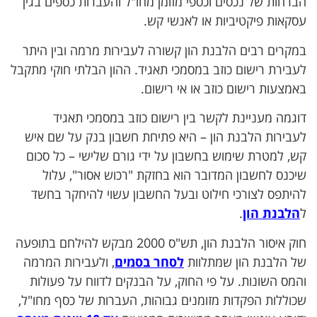
הברחות של נכסים וכספי מזומן מחו"ל והעברות כספים בגין
עסקאות פיקטיביות או לאנשי קש.
במקרים רבים הלבנת הון קשורה לעבירות מרמה ובין היתר
לעבירת רישום כוזב במסמכי תאגיד. ההון הבלתי חוקי מתקבל
באמצעות רישום כוזב או אי רישום.
דוגמה מעניינת לקשר בין רישום כוזב במסמכי תאגיד
לעבירות הלבנת הון – היא פתיחת חשבון בנק על שם איש
קש, למטרת שימוש בחשבון על ידי גורם שלישי – כל סכום
שיכנס לחשבון המדובר הוא בחזקת "רכוש אסור", עלול
להיתפס לצורכי חילוט ובעל החשבון עשוי להיחקר בחשד
ל
הלבנת הון
.
חוק איסור הלבנת הון, תש"ס 2000 מבקש להילחם בתופעה
של הלבנת הון שמתלוות
לסחר בסמים
, ולעבירות המרמה
והמס השונות. על פי החוק, על הבנקים לדווח על פעולות
שכוללות הפקדות מזומנים גבוהות, העברות של כסף מחו"ל,