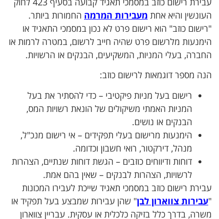
עבירת רישום כוזב במסמכי תאגיד קבועה בסעיף 423 לחוק
העונשין והיא אחת
מעבירות המרמה
החמורות ביותר.
"רישום כוזב" הוא רישום פרט לא נכון במסמכי התאגיד או
הימנעות מלרשום פרט שהיה חייב לרשום, במטרה לרמות או
החברה, בעלי המניות, המשקיעים, הבנקים או הרשויות.
הנה מספר דוגמאות לרישום כוזב:
רישום בעל מניות פיקטיבי – כדי להסתיר את בעל
המניות האמתי משיקולים של הונאת רשויות המס,
הבנקים או נושים.
הימנעות מרישום בעלי תפקידים – אי רישום מנכ"ל,
מנהל, דירקטור, רואי חשבון וכדומה.
דוחות ודיווחים כוזבים – הגשת דוחות שנתיים, הצהרות
לרשויות, הצהרות לבנקים – שאין בהם אמת.
עבירת רישום כוזב במסמכי תאגיד שייכת לעבירו המכונות
"
עבירות צווארון לבן
" שהן עבירות שמבצע בעל תפקיד או
משרה, בדרך כלל בזיקה כלכלית או עסקית. עבריין צווארון