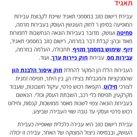
תאגיד
עבירת רישום כוזב במסמכי תאגיד שייכת לקבוצת עבירות
המופיעה בסימן ו' לחוק העונשין העוסק בעבירות מרמה,
סחיטה
ועושק. מדובר בעבירות הונאה הנחשבות לחמורות
מאוד ובהן: קבלת דבר במרמה, רישום כוזב במסמכי תאגיד,
זיוף
,
שימוש במסמך מזויף
, תחבולה, העלמה במרמה,
עבירות מס
, עבירות
חוק ניירות ערך
, ועוד.
העבירות הללו הן המקור להחלת
חוק איסור הלבנת הון
שהסנקציות והמגבלות בצידו הן, בין היתר, תפיסה זמנית
לצורכי
חילוט
, הקפאת רכוש פרטי, עיקול חשבונות, שעבוד
מקרקעין, תפיסת כלי רכב, השבתת העסק וכולי. הנאשם
בעבירות הונאה צפוי לשנות מאסר ממושכות, קנסות, וחילוט
רכוש פרטי ועסקי עד גובה שווי העבירה שביצע.
עבירת רישום כוזב היא עבירה כלכלית שאופייה כעבירת
העושק, ובבסיסה ניצול המצוקה של האחר, עבירה זו יכולה