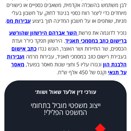
לבן משתמש בהשכלה אקדמית, משאבים כספיים או כישורים
מיוחדים כדי ליצור רווח כספי בניגוד לחוק, על חשבון בעלי
מניות, שותפים או על חשבון המדינה תוך ביצוע
עבירות מס
.
נזכיר לדוגמה את פרשת
השר אברהם הירשזון שהורשע
ברישום כוזב במסמכי תאגיד
. הירשזון תפקד כיו"ר ועדת
הכספים, שר התיירות ושר האוצר, הוגש נגדו
כתב אישום
בעבירת רישום כוזב במסמכי תאגיד, עבירות מרמה
ועבירות
הלבנת הון
ונגזרו עליו 5 וחצי שנות מאסר בפועל,
מאסר
על תנאי
וקנס של 450 אלף ש"ח.
עורכי דין אלעד שאול ושות׳
ייצוג משפטי מוביל בתחומי
המשפט הפלילי!