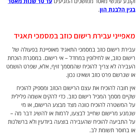
וקובע עונשי מאסר ממושכים המגיעים
עד 10 שנות מאסר
בגין הלבנת הון
.
מאפייני עבירת רישום כוזב במסמכי תאגיד
עבירת רישום כוזב במסמכי התאגיד מאופיינת בפעולה של
רישום כוזב, או לחילופין במחדל – אי רישום. במסגרת הוכחת
העבירה לא צריך להוכיח שהמסמך זויף, אלא, שפרט הושמט
או שנרשם פרט כוזב ושאינו נכון.
אין חובה להוכיח את עצם הרישום הכוזב ומספיק להוכיח
שקיים מסמך המכיל רישום כוזב. כדי להקים אשמה פלילית
על המשטרה להוכיח כוונה מצד מבצע הרישום, או מי
שנמנע מרישום שחייב לבצעו, לרמות או להשיג דבר מה –
על התביעה להוכיח שהעבירה בוצעה ביודעין ולא ברשלנות
או בחוסר תשומת לב.