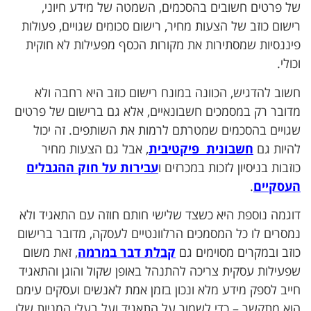
של פרטים חשובים בהסכמים, השמטה של מידע חיוני,
רישום כוזב של הצעות מחיר, רישום סכומים שגויים, פעולות
פיננסיות שמסתירות את מקורות הכסף מפעילות לא חוקית
וכולי.
חשוב להדגיש, הכוונה במונח רישום כוזב היא רחבה ולא
מדובר רק במסמכים חשבונאיים, אלא גם ברישום של פרטים
שגויים בהסכמים שמטרתם לרמות את השותפים. זה יכול
להיות גם
חשבונית פיקטיבית
, אבל גם הצעות מחיר
כוזבות בניסיון לזכות במכרזים ו
עבירות על חוק ההגבלים
העסקיים
.
דוגמה נוספת היא כשצד שלישי חותם חוזה עם התאגיד ולא
נמסרים לו כל המסמכים הרלוונטיים לעסקה, מדובר ברישום
כוזב ובמקרים מסוימים גם
קבלת דבר במרמה
, זאת משום
שפעילות עסקית צריכה להתנהל באופן שקול והוגן והתאגיד
חייב לספק מידע מלא ונכון בזמן אמת לאנשים ועסקים עימם
הוא מתקשר – כדי לשמור על התאגיד ועל בעלי המניות שלו.