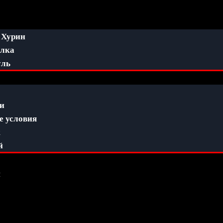
 Хурин
алка
уль
ги
 условия
к
й
ы