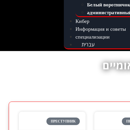
Белый воротничо
административны
Кибер
Информация и советы
специализации
עברית
ומיים
ПРЕСТУПНИК
П