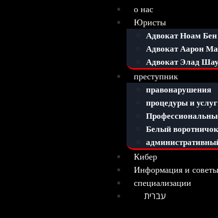
о нас
Юристы
Адвокат Ноам Бен
Адвокат Аарон М
Адвокат Элад Ша
преступник
правонарушения
процедуры и услу
Профессиональные
Белый воротничо
административны
Кибер
Информация и совет
специализации
עברית