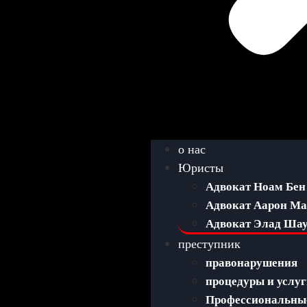
о нас
Юристы
Адвокат Ноам Бен
Адвокат Аарон М
Адвокат Элад Ша
преступник
правонарушения
процедуры и услу
Профессиональные