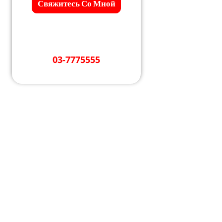
Свяжитесь Со Мной
Вопрос срочный?
Звоните 24 часа в
сутки
03-7775555