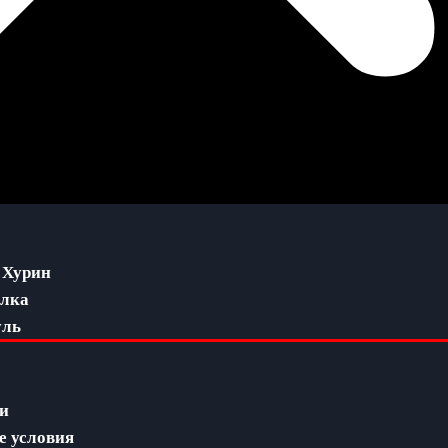
 Хурин
алка
уль
ги
 условия