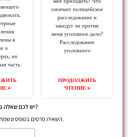
мне приходить? Что
ляющего
означает полицейское
адвоката.
расследование и
терные
заведут ли против
пления
меня уголовное дело?
лены в
Расследование
не о
уголовного
рах, но
ная часть
ЛЖИТЬ
ПРОДОЛЖИТЬ
ИЕ »
ЧТЕНИЕ »
יש לכם שאלה בנוגע למשפט פלילי?
השאירו פרטים בטופס ונשמח ליצור אתכם קשר להמשך ייעוץ.