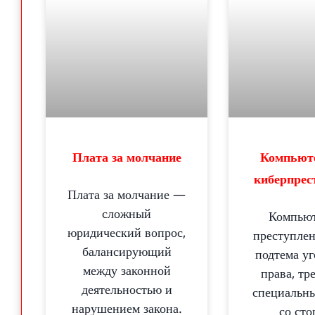
Плата за молчание
Компьют
киберпрес
Плата за молчание —
сложный
Компью
юридический вопрос,
преступле
балансирующий
подтема у
между законной
права, т
деятельностью и
специальн
нарушением закона.
со ст