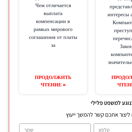
Чем отличается
представ
выплата
интересы 
компенсации в
Компью
рамках мирового
престу
соглашения от платы
перечис
за
Зако
компьюте
значитель
ПРОДОЛЖИТЬ
ПРОДО
ЧТЕНИЕ »
ЧТЕН