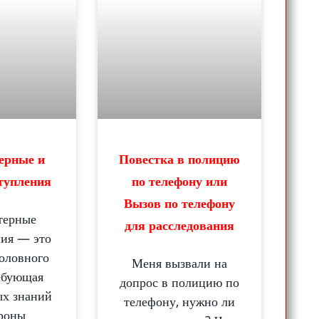
ерные и
Повестка в полицию
тупления
по телефону или
Вызов по телефону
терные
для расследования
ния — это
головного
Меня вызвали на
ребующая
допрос в полицию по
ых знаний
телефону, нужно ли
ороны