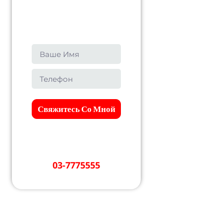
Оставьте детали и
мы свяжемся с вами
в ближайшее время
Свяжитесь Со Мной
Вопрос срочный?
Звоните 24 часа в
сутки
03-7775555