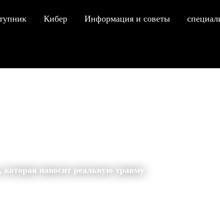
тупник
Кибер
Информация и советы
специал
вму
, которая наносит реальную травму