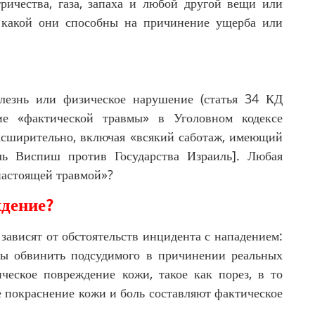
тричества, газа, запаха и любой другой вещи или
в какой они способны на причинение ущерба или
олезнь или физическое нарушение (статья 34 КД
ие «фактической травмы» в Уголовном кодексе
 расширительно, включая «всякий саботаж, имеющий
ль Виспиш против Государства Израиль]. Любая
настоящей травмой»?
ждение?
 зависят от обстоятельств инцидента с нападением:
обы обвинить подсудимого в причинении реальных
ческое повреждение кожи, такое как порез, в то
же покраснение кожи и боль составляют фактическое