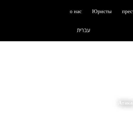
о нас
Юристы
прес
עברית
דף הבית
›
преступник
›
Атака, которая наносит реальную тра
Атака