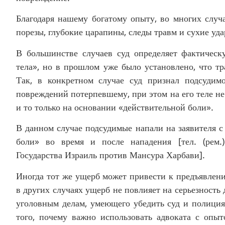
Благодаря нашему богатому опыту, во многих случа
порезы, глубокие царапины, следы травм и сухие уд
В большинстве случаев суд определяет фактичес
тела», но в прошлом уже было установлено, что т
Так, в конкретном случае суд признал подсуди
повреждений потерпевшему, при этом на его теле н
и то только на основании «действительной боли».
В данном случае подсудимые напали на заявителя с 
боли» во время и после нападения [тел. (рем.) 2779-03-10‏ Прокуратура Ц
Государства Израиль против Мансура Харбави].
Иногда тот же ущерб может привести к предъявлен
в других случаях ущерб не повлияет на серьезность
уголовным делам, умеющего убедить суд и полици
того, почему важно использовать адвоката с опы