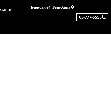
Беркович 4, Тель-Авив
изации
03-777-5555