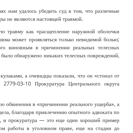
ях нам удалось убедить суд в том, что различные
ары не являются настоящей травмой.
кую травму как «расщепление наружной оболочки
равма может проявляться только невидимой болью;
мого виновным в причинении реальных телесных
е было обнаружено никаких телесных повреждений,
кулаками, а очевидцы показали, что он «стонал от
ентрального округа
ию обвинения в «причинении реального ущерба», а
 дела, благодаря привлечению опытного адвоката по
я, и прокуратура — это еще один хороший пример
том работы в уголовном праве, еще на стадии до