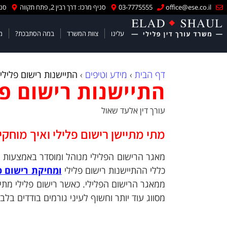
office@ese.co.il
03-7775555
סניף מרכז: דרך רבין 2, פתח תקווה
סניף
עלינו
צוות המשרד
במה הסתבכת?
מ
דף הבית
›
מידע וטיפים
›
התיישנות רישום פלילי
התיישנות רישום פל
עורך דין אלעד שאול
מתי מתיישן רישום פלילי ואיך מוחקי
כללי ההתיישנות רישום פלילי
ומחיקת רישום פ
ממאגר הרישום הפלילי. כאשר רישום פלילי מתיי
מסווג עוד יותר וחשוף לעיני גורמים בודדים בלבד