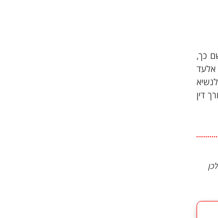
 כך,
 אלעד
לנשיא
ך דין
כן