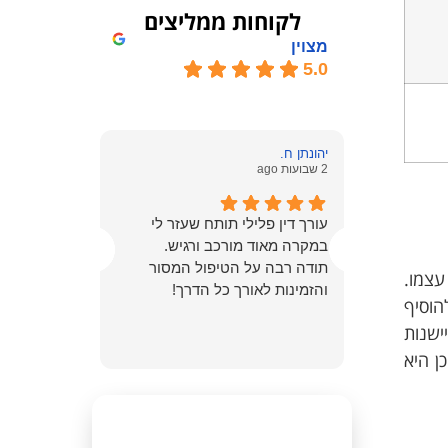
לקוחות ממליצים
מצוין
5.0
יהונתן ח.
Tom R.
2 שבועות ago
3 חודשים ago
עורך דין פלילי תותח שעזר לי
אלעד עזר ל
במקרה מאוד מורכב ורגיש.
חשוב ורגיש
תודה רבה על הטיפול המסור
מוקירים תו
עצמו.
והזמינות לאורך כל הדרך!
פה זו יש להוסיף
סר, תקופת ההתיישנות
ן היא