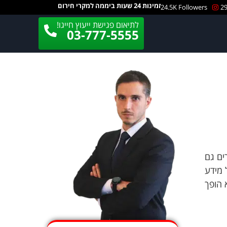
זמינות 24 שעות ביממה למקרי חירום
24.5K Followers
29
לתיאום פגישת ייעוץ חייגו!
03-777-5555
ים, התשמ"א-1981. בחוק מוסדרים גם
 מידע
 הופך