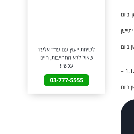
שן ביום
שעה יתיישן
יתיישן ביום
לשיחת ייעוץ עם עו״ד אלעד
שאול ללא התחייבות, חייגו
עכשיו!
אם נשפטת ביום 1.1.2016 הורשעת ונגזר דינך לעונשך קנס – הרישום בגין ההרשעה יתיישן ביום 1.1.2019 –
03-777-5555
יתיישן ביום