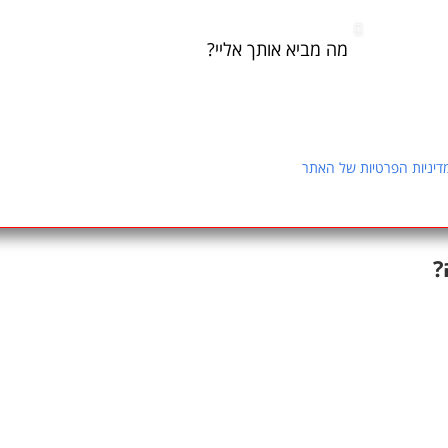
פרטים ונשוב אליכם במהרה:
י ייאספו, יוחזקו ויעובדו במאגר מידע בהתאם להוראות חוק הגנת הפרטיות,
דיניות הפרטיות של האתר
. ידוע לי כי מסירת המידע נעשית מרצוני החופשי, וכי
?