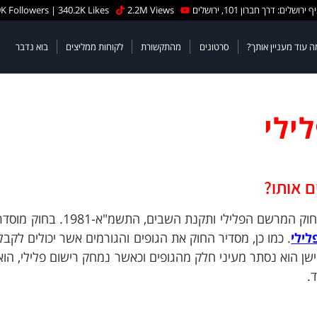
 ירושלים: דרך חברון 101, ירושלים
2.2M Views
K Followers | 340.2K Likes
ה עוד מעניין אותך?
סרטונים
מהתקשורת
לקוחות ממליצים
בוא נדבר
ילי
ם אותו?
מאגר הרישום הפלילי מנוהל ומוסדר באמצעות חוק המרשם הפלילי ותקנת השב
לילי
. כמו כן, מסדיר החוק את הגופים והגורמים אשר יכולים לקבל
שן הוא נסתר מעיני חלק מהגופים וכאשר נמחק רישום פלילי, הוא
.