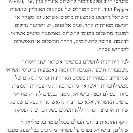
כרטיסי חיוב ופלטפורמות לתשלום אונליין כגון PayPal, Bit,
Pepper ועוד. הרוב המוחלט של עסקאות האונליין שנעשות
בישראל מתבצע באמצעות כרטיס אשראי. גם בקנייה או
רכישה מסורתית יותר, פנים אל פנים, יש יתרונות גדולים
למעבר מתשלום במזומן לתשלום באמצעות כרטיס אשראי,
לדוגמה: פריסה לתשלומים, דחיית התשלום או האפשרות
להכחיש עסקה.
לצד היתרונות לתשלום בכרטיסי אשראי ישנו חיסרון
משמעותי: תופעת הגניבה וההונאה באמצעות כרטיסי אשראי
שמתרחבת במהירות בשנים האחרונות וגורמת נזקים של
ממש לחברות האשראי. מדובר באחת מהעבירות הנפוצות
ביותר בעולם ובטח בישראל, ממנה נפגעים לא רק מחזיקי
כרטיס האשראי, אלא גם חברות האשראי והספקים שסיפקו
שירות או מוצר ונותרו ללא תשלום בשל הכחשת העסקה.
היקף ההונאות ברחבי העולם בכלל עומד על מיליארדי
שקלים; ובישראל בפרט על עשרות מיליונים בכל שנה. מעבר