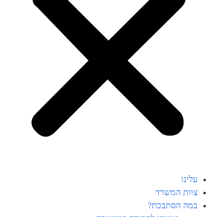
עלינו
צוות המשרד
במה הסתבכת?