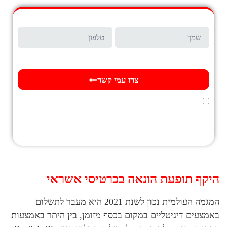
זקוקים לייעוץ?
השאירו פרטים ונשוב אליכם במהרה
צרו עמי קשר
אני מאשר/ת כי ידוע לי ומוסכם עלי כי הפרטים שמסרתי ייאספו, יוחזקו ויעובדו במאגר
מידע בהתאם להוראות חוק הגנת הפרטיות, התשמ"א–1981 (כולל תיקון 13), ולמטרות
המפורטות
במדיניות הפרטיות של האתר
. ידוע לי כי מסירת המידע נעשית מרצוני החופשי,
וכי עומדות לי הזכויות המוקנות לי לפי החוק.
היקף תופעת הונאה בכרטיסי אשראי
המגמה העולמית נכון לשנת 2021 היא מעבר לתשלום
באמצעים דיגיטליים במקום בכסף מזומן, בין היתר באמצעות